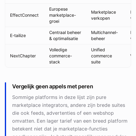
Europese
Marketplace
Da
EffectConnect
marketplace-
verkopen
we
groei
Centraal beheer
Multichannel-
Da
E-tailize
& optimalisatie
beheer
we
Volledige
Unified
NextChapter
commerce-
commerce
We
stack
suite
Vergelijk geen appels met peren
Sommige platforms in deze lijst zijn pure
marketplace integrators, andere zijn brede suites
die ook feeds, advertenties of een webshop
omvatten. Een lager tarief van een breed platform
betekent niet dat je marketplace-functies