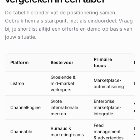
De tabel hieronder vat de positionering samen.
Gebruik hem als startpunt, niet als eindoordeel. Vraag
bij je shortlist altijd een offerte en demo op basis van
jouw situatie.
Primaire
Platform
Beste voor
Im
focus
Groeiende &
Marketplace-
Listron
mid-market
Da
automatisering
verkopers
Grote
Enterprise
We
ChannelEngine
internationale
marketplace-
ma
merken
integratie
Feed
Bureaus &
Da
Channable
management
marketingteams
we
& advertenties