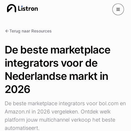
Toggle
Terug naar Resources
De beste marketplace
integrators voor de
Nederlandse markt in
2026
De beste marketplace integrators voor bol.com en
Amazon.nl in 2026 vergeleken. Ontdek welk
platform jouw multichannel verkoop het beste
automatiseert.