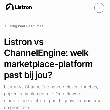
Toggle
Terug naar Resources
Listron vs
ChannelEngine: welk
marketplace-platform
past bij jou?
Listron vs ChannelEngine vergeleken: functies,
prijzen en implementatie. Ontdek welk
marketplace-platform past bij jouw e-commerce
en groeifase.