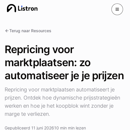
Toggle
Terug naar Resources
Repricing voor
marktplaatsen: zo
automatiseer je je prijzen
Repricing voor marktplaatsen automatiseert je
prijzen. Ontdek hoe dynamische prijsstrategieën
werken en hoe je het koopblok wint zonder je
marge te verliezen.
Gepubliceerd 11 juni 2026
10 min min lezen